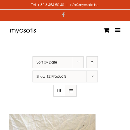
Skip
Tel. + 32 3 454 50 40
|
info@myosotis.be
to
content
Facebook
Sort by
Date
Show
12 Products