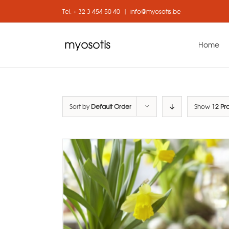
Skip
Tel. + 32 3 454 50 40
|
info@myosotis.be
to
content
Home
Sort by
Default Order
Show
12 Pr