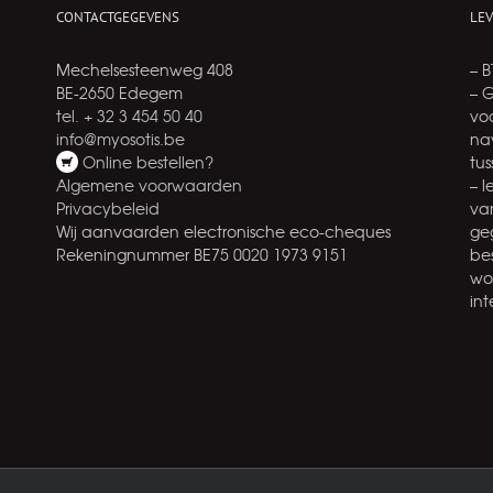
CONTACTGEGEVENS
LE
Mechelsesteenweg 408
– 
BE-2650 Edegem
– 
tel. + 32 3 454 50 40
voo
info@myosotis.be
na
Online bestellen?
tu
Algemene voorwaarden
– 
Privacybeleid
va
Wij aanvaarden electronische eco-cheques
ge
Rekeningnummer BE75 0020 1973 9151
be
wo
int