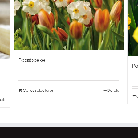
Paasboeket
Pa
Opties selecteren
Details
ails