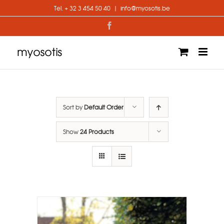
Skip
Tel. + 32 3 454 50 40
|
info@myosotis.be
to
content
Facebook
Sort by
Default Order
Show
24 Products