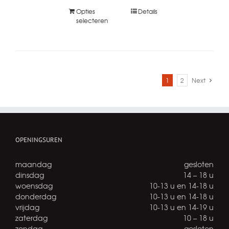
Opties
Details
selecteren
1
2
Next
OPENINGSUREN
maandag
gesloten
dinsdag
14 – 18 u
woensdag
10-13 u en 14-18 u
donderdag
10-13 u en 14-18 u
vrijdag
10-13 u en 14-19 u
zaterdag
10 – 18 u
zondag
gesloten