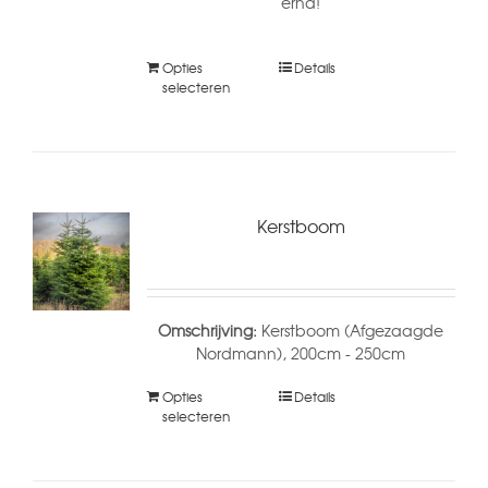
erna!
Opties
Details
selecteren
Kerstboom
Omschrijving:
Kerstboom (Afgezaagde
Nordmann), 200cm - 250cm
Opties
Details
selecteren