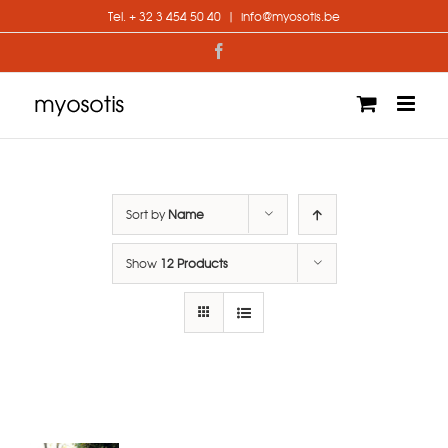
Skip
Tel. + 32 3 454 50 40
|
info@myosotis.be
to
content
Facebook
Sort by
Name
Show
12 Products