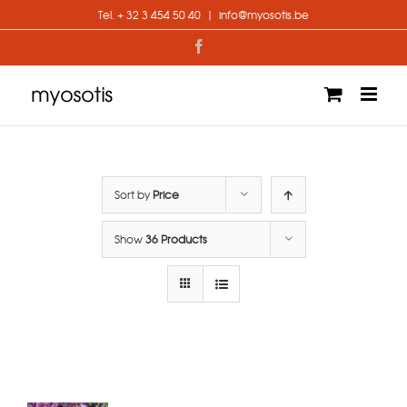
Skip
Tel. + 32 3 454 50 40
|
info@myosotis.be
to
content
Facebook
Sort by
Price
Show
36 Products