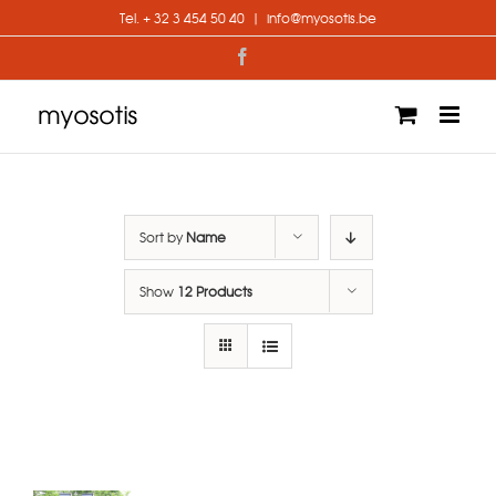
Skip
Tel. + 32 3 454 50 40
|
info@myosotis.be
to
content
Facebook
Sort by
Name
Show
12 Products