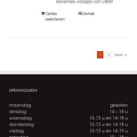
keramiek vaasjes van D&M
Opties
Details
selecteren
1
2
Next
OPENINGSUREN
maandag
gesloten
dinsdag
14 – 18 u
woensdag
10-13 u en 14-18 u
donderdag
10-13 u en 14-18 u
vrijdag
10-13 u en 14-19 u