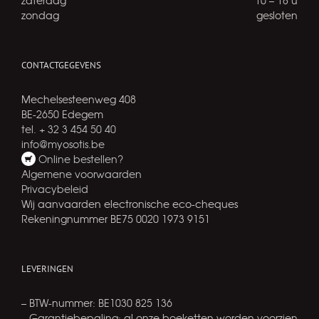
zaterdag
10 – 18 u
zondag
gesloten
CONTACTGEGEVENS
Mechelsesteenweg 408
BE-2650 Edegem
tel. + 32 3 454 50 40
info@myosotis.be
Online bestellen?
Algemene voorwaarden
Privacybeleid
Wij aanvaarden electronische eco-cheques
Rekeningnummer BE75 0020 1973 9151
LEVERINGEN
– BTW-nummer: BE1030 825 136
– Garantiebepaling: al onze boeketten worden voorzien