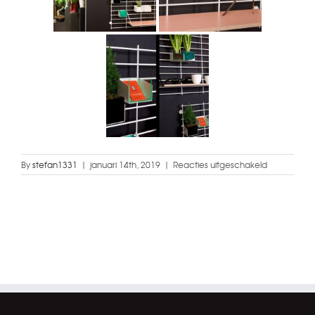
voor
By
stefan1331
|
januari 14th, 2019
|
Reacties uitgeschakeld
Interieur
–
Atelier
Belge