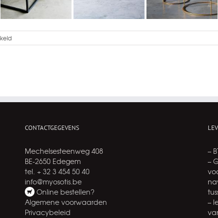
voor
keld
Interieur
–
Heerenhuis
CONTACTGEGEVENS
LE
Mechelsesteenweg 408
– 
BE-2650 Edegem
– 
tel. + 32 3 454 50 40
voo
info@myosotis.be
na
Online bestellen?
tu
Algemene voorwaarden
– 
Privacybeleid
va