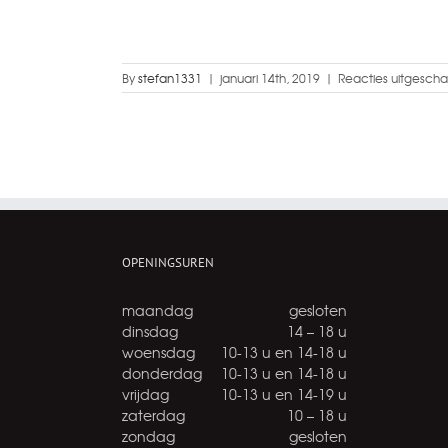
By
stefan1331
|
januari 14th, 2019
|
Reacties uitgescha
OPENINGSUREN
maandag
gesloten
dinsdag
14 – 18 u
woensdag
10-13 u en 14-18 u
donderdag
10-13 u en 14-18 u
vrijdag
10-13 u en 14-19 u
zaterdag
10 – 18 u
zondag
gesloten