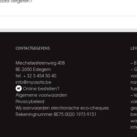
ord vergeten?
CONTACTGEGEVENS
LE
Mechelsesteenweg 408
– 
BE-2650 Edegem
– 
tel. + 32 3 454 50 40
voo
info@myosotis.be
na
Online bestellen?
tu
Algemene voorwaarden
– 
Privacybeleid
va
Wij aanvaarden electronische eco-cheques
ge
Rekeningnummer BE75 0020 1973 9151
be
wo
int