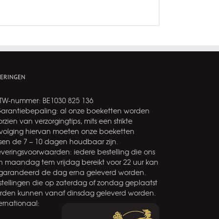
VERINGEN
BTW-nummer: BE1030 825 136
Garantiebepaling: al onze boeketten worden
rzien van verzorgingtips, mits een strikte
volging hiervan moeten onze boeketten
ssen de 7 – 10 dagen houdbaar zijn.
leveringsvoorwaarden: iedere bestelling die ons
n maandag tem vrijdag bereikt voor 22 uur kan
garandeerd de dag erna geleverd worden.
stellingen die op zaterdag of zondag geplaatst
rden kunnen vanaf dinsdag geleverd worden.
ernationaal: