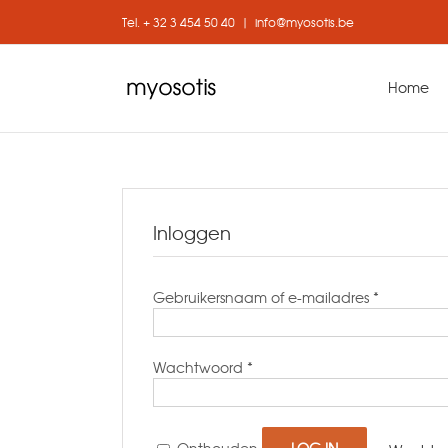
Skip
Tel. + 32 3 454 50 40
|
info@myosotis.be
to
content
Home
Inloggen
Gebruikersnaam of e-mailadres
*
Wachtwoord
*