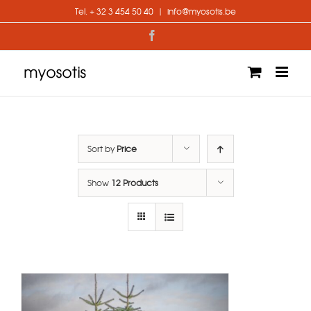
Skip
Tel. + 32 3 454 50 40
|
info@myosotis.be
to
content
Facebook
Sort by
Price
Show
12 Products