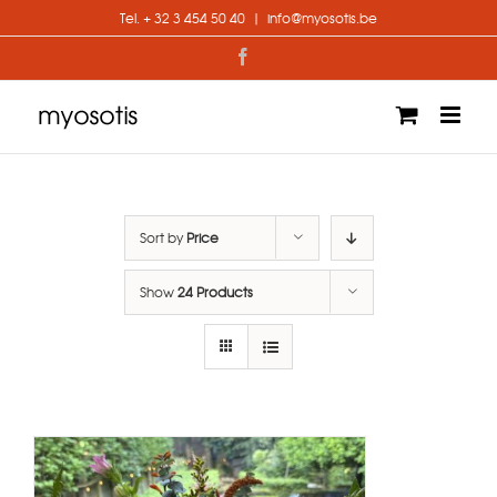
Skip
Tel. + 32 3 454 50 40
|
info@myosotis.be
to
content
Facebook
Sort by
Price
Show
24 Products