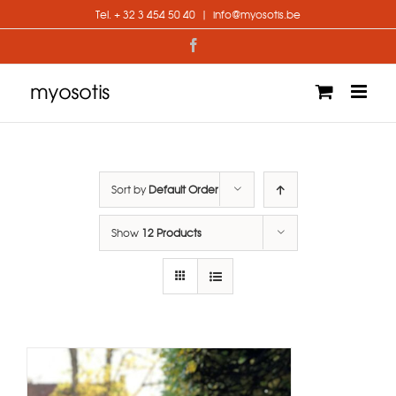
Skip
Tel. + 32 3 454 50 40
|
info@myosotis.be
to
content
Facebook
Sort by
Default Order
Show
12 Products