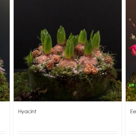
Hyacint
Ee