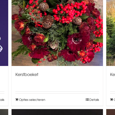
Kerstboeket
Ke
ails
Opties selecteren
Details