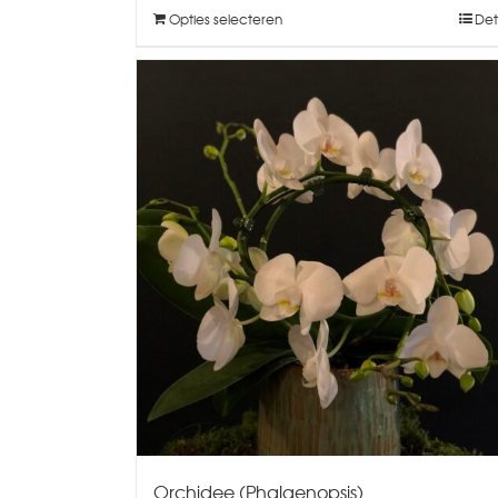
Opties selecteren
Det
Orchidee (Phalaenopsis)