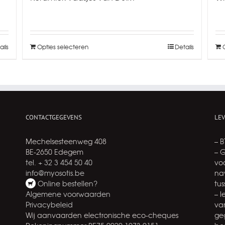
ails
Opties selecteren
Details
CONTACTGEGEVENS
LE
Mechelsesteenweg 408
– 
BE-2650 Edegem
– 
tel. + 32 3 454 50 40
voo
info@myosotis.be
na
Online bestellen?
tu
Algemene voorwaarden
– 
Privacybeleid
va
Wij aanvaarden electronische eco-cheques
ge