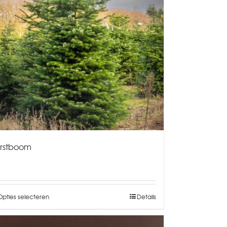
rstboom
Opties selecteren
Details