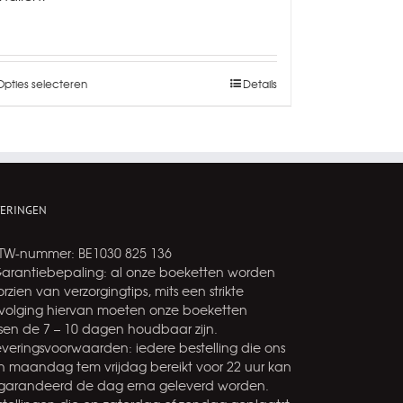
Opties selecteren
Details
VERINGEN
BTW-nummer: BE1030 825 136
Garantiebepaling: al onze boeketten worden
rzien van verzorgingtips, mits een strikte
volging hiervan moeten onze boeketten
ssen de 7 – 10 dagen houdbaar zijn.
leveringsvoorwaarden: iedere bestelling die ons
n maandag tem vrijdag bereikt voor 22 uur kan
garandeerd de dag erna geleverd worden.