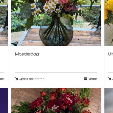
Moederdag
Ui
ails
Opties selecteren
Details