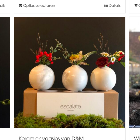
ails
Opties selecteren
Details
Keramiek vaasjes van D&M
Wi