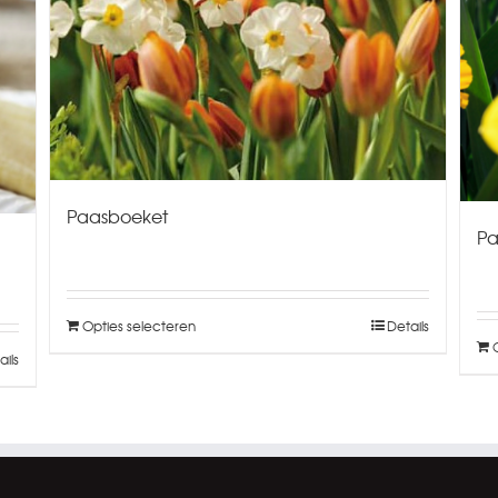
Paasboeket
Pa
Opties selecteren
Details
ails