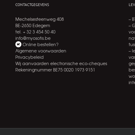
CONTACTGEGEVENS
LE
Mechelsesteenweg 408
– 
BE-2650 Edegem
– 
tel. + 32 3 454 50 40
voo
info@myosotis.be
na
Online bestellen?
tu
Algemene voorwaarden
– 
Privacybeleid
va
Wij aanvaarden electronische eco-cheques
ge
Rekeningnummer BE75 0020 1973 9151
be
wo
int