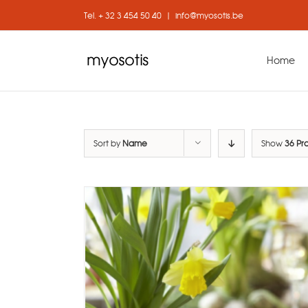
Skip
Tel. + 32 3 454 50 40
|
info@myosotis.be
to
content
Home
Sort by
Name
Show
36 Pr