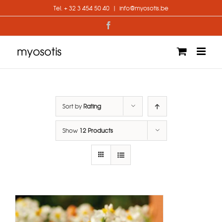
Skip
Tel. + 32 3 454 50 40
|
info@myosotis.be
to
content
Facebook
Sort by
Rating
Show
12 Products