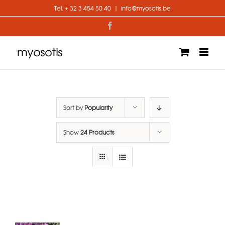
Skip
Tel. + 32 3 454 50 40
|
info@myosotis.be
to
content
Facebook
Sort by
Popularity
Show
24 Products