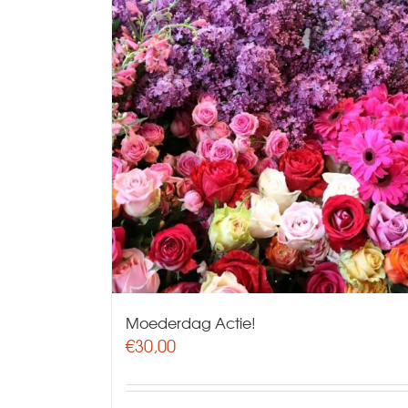
Moederdag Actie!
€
30,00