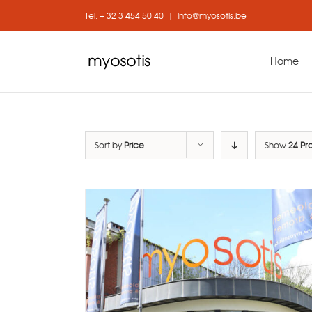
Skip
Tel. + 32 3 454 50 40
|
info@myosotis.be
to
content
Home
Sort by
Price
Show
24 Pr