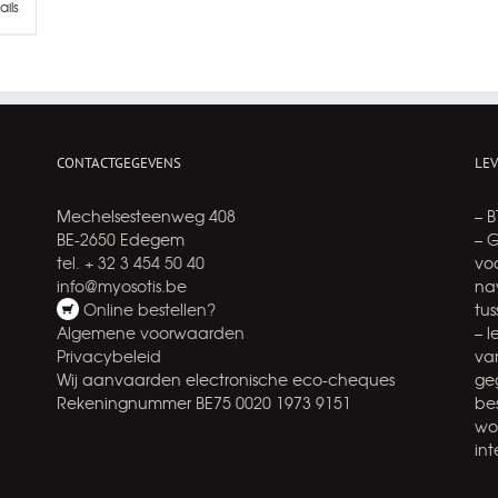
ails
CONTACTGEGEVENS
LE
Mechelsesteenweg 408
– 
BE-2650 Edegem
– 
tel. + 32 3 454 50 40
voo
info@myosotis.be
na
Online bestellen?
tu
Algemene voorwaarden
– 
Privacybeleid
va
Wij aanvaarden electronische eco-cheques
ge
Rekeningnummer BE75 0020 1973 9151
be
wo
int