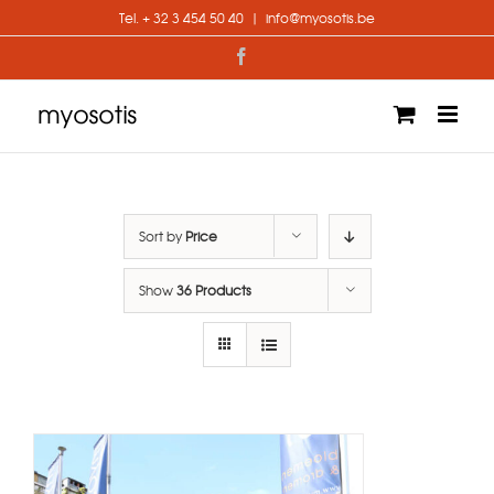
Skip
Tel. + 32 3 454 50 40
|
info@myosotis.be
to
content
Facebook
Sort by
Price
Show
36 Products