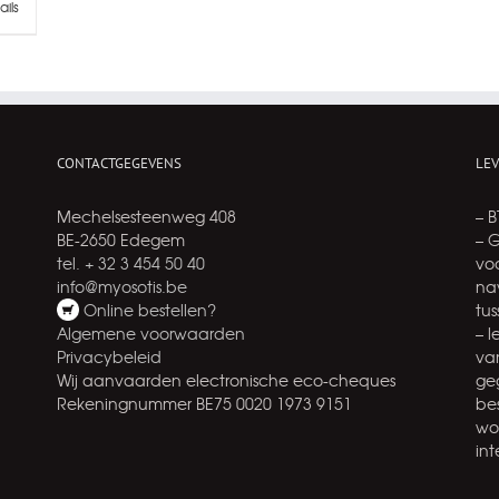
ails
CONTACTGEGEVENS
LE
Mechelsesteenweg 408
– 
BE-2650 Edegem
– 
tel. + 32 3 454 50 40
voo
info@myosotis.be
na
Online bestellen?
tu
Algemene voorwaarden
– 
Privacybeleid
va
Wij aanvaarden electronische eco-cheques
ge
Rekeningnummer BE75 0020 1973 9151
be
wo
int