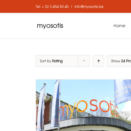
Skip
Tel. + 32 3 454 50 40
|
info@myosotis.be
to
content
Home
Sort by
Rating
Show
24 Pr