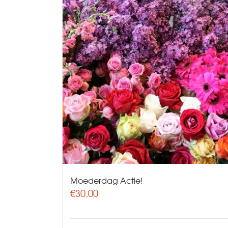
Moederdag Actie!
€
30,00