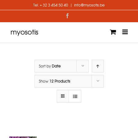
Skip
Tel. + 32 3 454 50 40
|
info@myosotis.be
to
content
Facebook
Sort by
Date
Show
12 Products