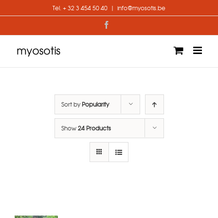
Skip
Tel. + 32 3 454 50 40
|
info@myosotis.be
to
content
Facebook
Sort by
Popularity
Show
24 Products