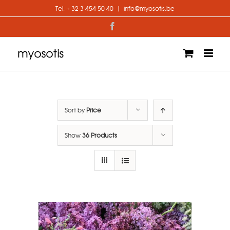
Skip
Tel. + 32 3 454 50 40
|
info@myosotis.be
to
content
Facebook
Sort by
Price
Show
36 Products