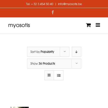
Skip
Tel. + 32 3 454 50 40
|
info@myosotis.be
to
content
Facebook
Sort by
Popularity
Show
36 Products