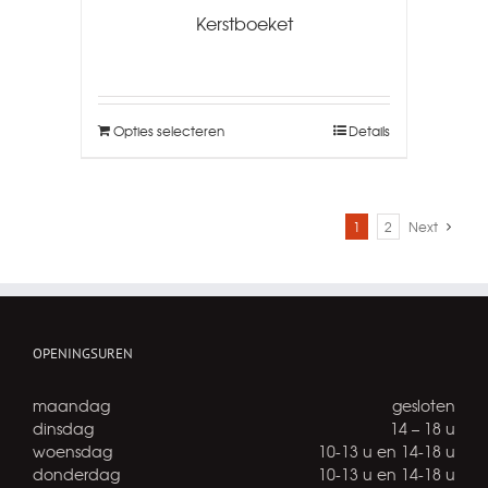
Kerstboeket
Opties selecteren
Details
1
2
Next
OPENINGSUREN
maandag
gesloten
dinsdag
14 – 18 u
woensdag
10-13 u en 14-18 u
donderdag
10-13 u en 14-18 u