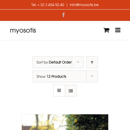
Skip
Tel. + 32 3 454 50 40
|
info@myosotis.be
to
content
Facebook
Sort by
Default Order
Show
12 Products