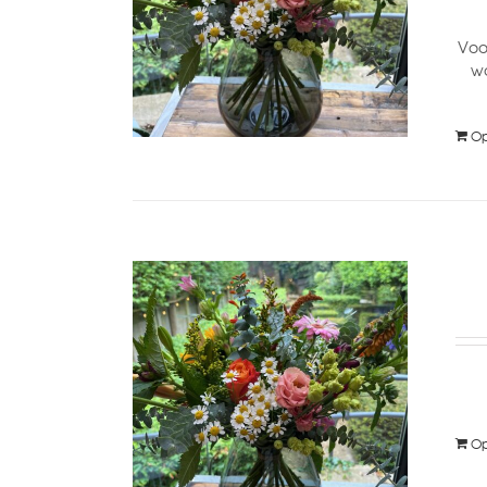
Voo
wo
Op
Op