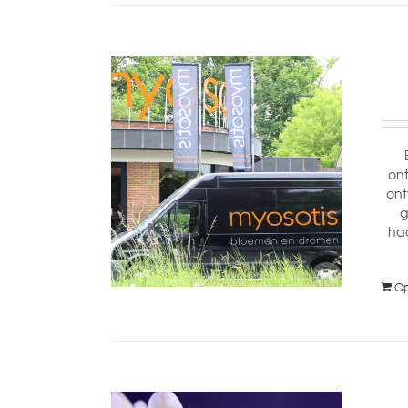
ont
ont
g
haa
Op