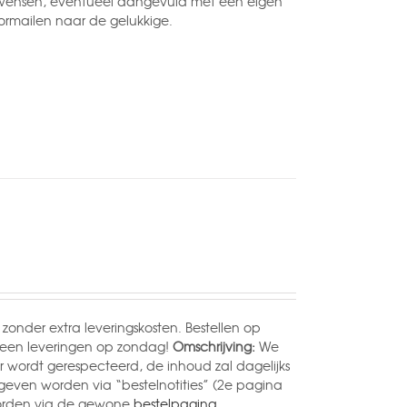
of wensen, eventueel aangevuld met een eigen
ormailen naar de gelukkige.
 zonder extra leveringskosten. Bestellen op
geen leveringen op zondag!
Omschrijving:
We
 wordt gerespecteerd, de inhoud zal dagelijks
even worden via “bestelnotities” (2e pagina
worden via de gewone
bestelpagina.