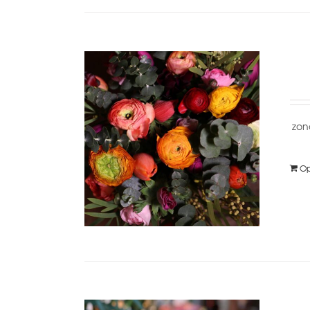
zon
Op