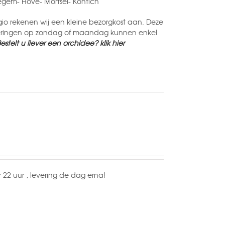
egem- Hove- Mortsel- Kontich
egio rekenen wij een kleine bezorgkost aan. Deze
veringen op zondag of maandag kunnen enkel
estelt u liever een orchidee? klik hier
 22 uur , levering de dag erna!