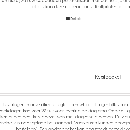
 kan hierbij zelf uw cadeaubon personaliseren met een tekstje 
foto. U kan deze cadeaubon zelf uitprinten of do
Details
Kerstboeket
Leveringen in onze directe regio doen wij op dit ogenblik voor u
eekdagen kan voor 22 uur voor levering de dag erna Opgelet: 
en er een echt kerstboeket van met dagverse bloemen. De kleur
ariabel zijn naar gelang het aanbod. Voorkeuren kunnen doorgeg
bestelbon). Een ander boeket kan nog steeds besteld 