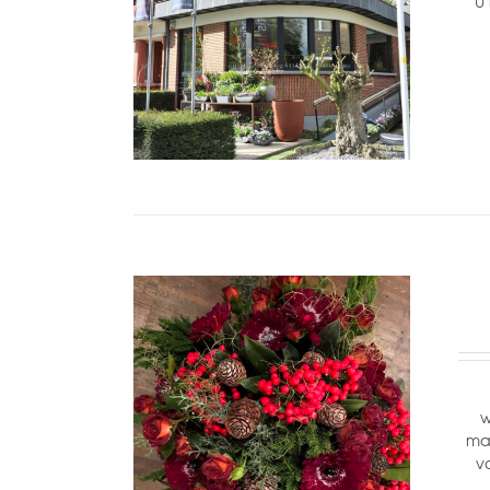
U
w
mak
v