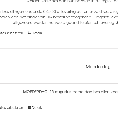
worden kosteloos aan huis bezorgd in de regio Ed
r bestellingen onder de € 65.00 of levering buiten onze directe r
rden aan het einde van uw bestelling toegekend. Opgelet: le
uitgevoerd worden na voorafgaand telefonisch overleg.
B
ties selecteren
Details
Moederdag
MOEDERDAG: 15 augustus
iedere dag bestellen voor
ties selecteren
Details