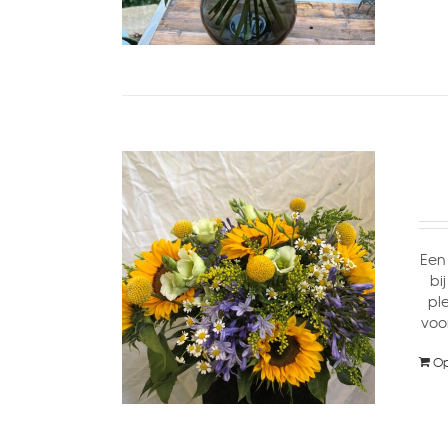
Een 
bi
pl
voo
Op