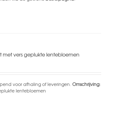
et met vers geplukte lentebloemen
end voor afhaling of leveringen.
Omschrijving:
 geplukte lentebloemen