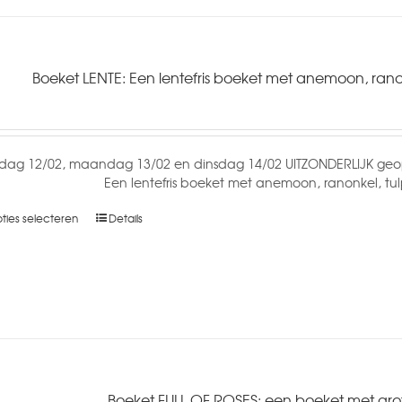
Boeket LENTE: Een lentefris boeket met anemoon, rano
dag 12/02, maandag 13/02 en dinsdag 14/02 UITZONDERLIJK geop
Een lentefris boeket met anemoon, ranonkel, t
ties selecteren
Details
Boeket FULL OF ROSES: een boeket met grote