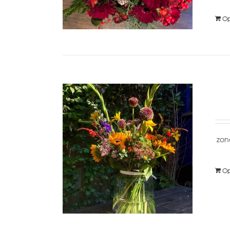
Op
zon
Op