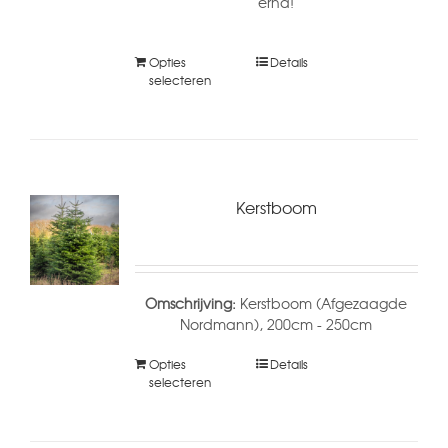
erna!
Opties
Details
selecteren
Kerstboom
Omschrijving:
Kerstboom (Afgezaagde
Nordmann), 200cm - 250cm
Opties
Details
selecteren