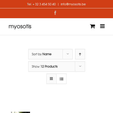
Skip
Tel. + 32 3 454 50 40
|
info@myosotis.be
to
content
Facebook
Sort by
Name
Show
12 Products