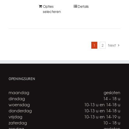
Opties
Details
selecteren
1
2
Next
OPENINGSUREN
maandag
gesloten
dinsdag
14 – 18 u
woensdag
10-13 u en 14-18 u
donderdag
10-13 u en 14-18 u
vrijdag
10-13 u en 14-19 u
zaterdag
10 – 18 u
zondag
gesloten