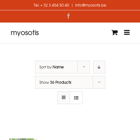
Skip
Tel. + 32 3 454 50 40
|
info@myosotis.be
to
content
Facebook
Sort by
Name
Show
36 Products