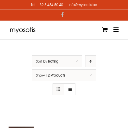
Skip
Tel. + 32 3 454 50 40
|
info@myosotis.be
to
content
Facebook
Sort by
Rating
Show
12 Products