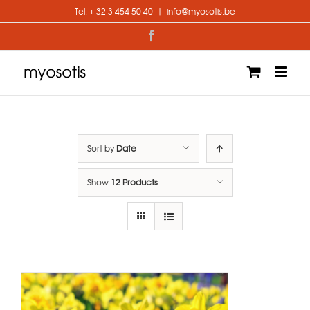
Skip
Tel. + 32 3 454 50 40
|
info@myosotis.be
to
content
Facebook
Sort by
Date
Show
12 Products