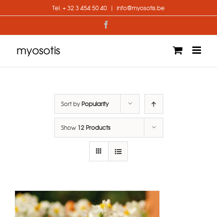
Skip
Tel. + 32 3 454 50 40
|
info@myosotis.be
to
content
Facebook
Sort by
Popularity
Show
12 Products