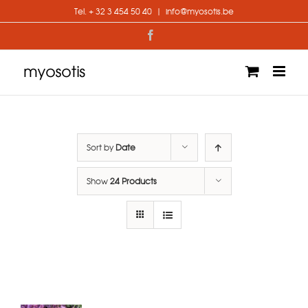
Skip
Tel. + 32 3 454 50 40
|
info@myosotis.be
to
content
Facebook
Sort by
Date
Show
24 Products