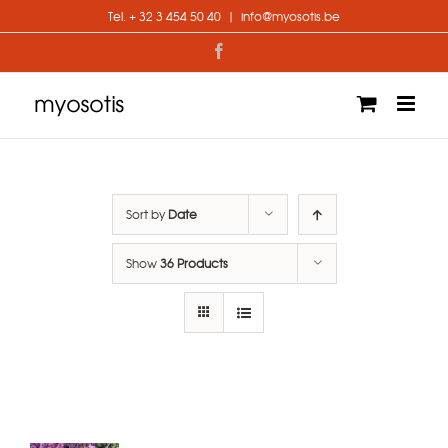
Skip
Tel. + 32 3 454 50 40
|
info@myosotis.be
to
content
Facebook
Sort by
Date
Show
36 Products