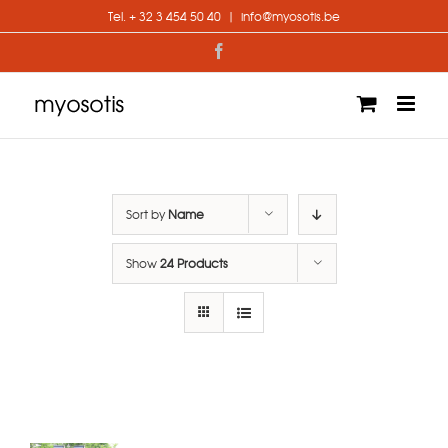
Skip
Tel. + 32 3 454 50 40
|
info@myosotis.be
to
content
Facebook
Sort by
Name
Show
24 Products