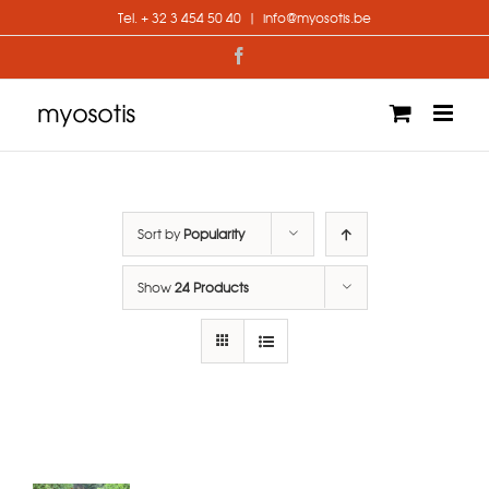
Skip
Tel. + 32 3 454 50 40
|
info@myosotis.be
to
content
Facebook
Sort by
Popularity
Show
24 Products