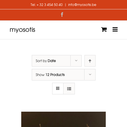
Skip
Tel. + 32 3 454 50 40
|
info@myosotis.be
to
content
Facebook
Sort by
Date
Show
12 Products