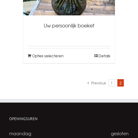
Uw persoonlijk boeket
Opties selecteren
Details
Previous
1
2
OPENINGSUREN
maandag
gesloten