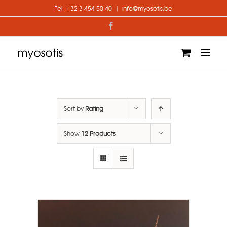
Skip
Tel. + 32 3 454 50 40
|
info@myosotis.be
to
content
Facebook
Sort by
Rating
Show
12 Products