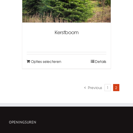
Kerstboom
Opties selecteren
Details
Previous
1
2
OPENINGSUREN