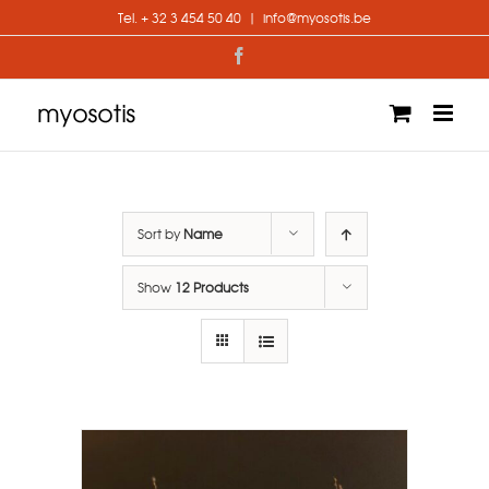
Skip
Tel. + 32 3 454 50 40
|
info@myosotis.be
to
content
Facebook
Sort by
Name
Show
12 Products